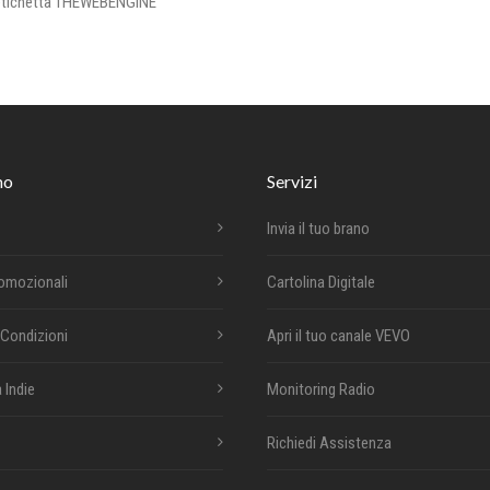
 l’etichetta THEWEBENGINE
mo
Servizi
Invia il tuo brano
romozionali
Cartolina Digitale
 Condizioni
Apri il tuo canale VEVO
 Indie
Monitoring Radio
Richiedi Assistenza