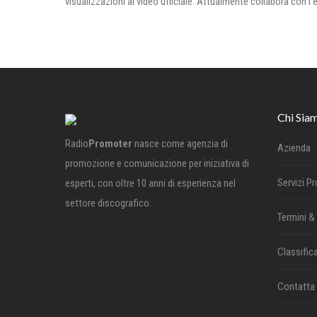
visualizzazioni al video ufficiale. Attualmente collabora con
Chi Sia
Radio
Promoter
nasce come agenzia di
Azienda
promozione e comunicazione per iniziativa di
Servizi P
esperti, con oltre 10 anni di esperienza nel
settore discografico.
Termini &
Classifica
Contatta