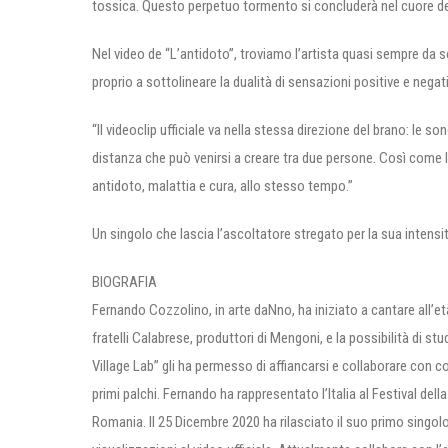
tossica. Questo perpetuo tormento si concluderà nel cuore dell
Nel video de “L’antidoto”, troviamo l’artista quasi sempre d
proprio a sottolineare la dualità di sensazioni positive e nega
“Il videoclip ufficiale va nella stessa direzione del brano: l
distanza che può venirsi a creare tra due persone. Così come 
antidoto, malattia e cura, allo stesso tempo.”
Un singolo che lascia l’ascoltatore stregato per la sua intensi
BIOGRAFIA
Fernando Cozzolino, in arte daNno, ha iniziato a cantare all’età
fratelli Calabrese, produttori di Mengoni, e la possibilità di 
Village Lab” gli ha permesso di affiancarsi e collaborare con coa
primi palchi. Fernando ha rappresentato l’Italia al Festival della 
Romania. Il 25 Dicembre 2020 ha rilasciato il suo primo singol