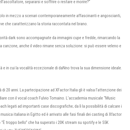
’ascoltatore, separarsi e soffrire o restare e morire?”
a solo in mezzo a scenari contemporaneamente affascinanti e angoscianti,
tive che caratterizzano la storia raccontata nel brano.
e sonorità dark sono accompagnate da immagini cupe e fredde, rimarcando la
la canzone, anche il video rimane senza soluzione: si può essere veleno e
tà e in cui la vocalità eccezionale di daNno trova la sua dimensione ideale.
 di 20 anni. La partecipazione ad XFactor Italia gli è valsa l’attenzione dei
studiare con il vocal coach Fulvio Tomaino. L’accademia musicale “Music
ch legati ad importanti case discografiche; da lì la possibilità di calcare i
musica italiana in Egitto ed è arrivato alle fasi finali dei casting di Xfactor
o “È troppo bello” che ha superato i 20K stream su spotify e le 55K