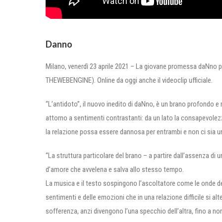
Danno
Milano, venerdì 23 aprile 2021 – La giovane promessa daNno pu
THEWEBENGINE). Online da oggi anche il videoclip ufficiale.
“L’antidoto”, il nuovo inedito di daNno, è un brano profondo e m
attorno a sentimenti contrastanti: da un lato la consapevolezza
la relazione possa essere dannosa per entrambi e non ci sia 
“La struttura particolare del brano – a partire dall’assenza d
d’amore che avvelena e salva allo stesso tempo.
La musica e il testo sospingono l’ascoltatore come le onde del
sentimenti e delle emozioni che in una relazione difficile si 
sofferenza, anzi divengono l’una specchio dell’altra, fino a non