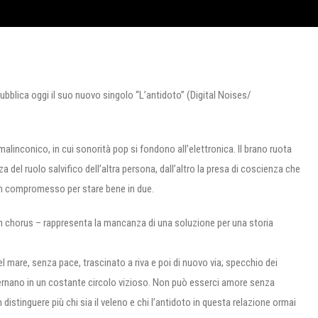
bblica oggi il suo nuovo singolo “L’antidoto” (Digital Noises/
alinconico, in cui sonorità pop si fondono all’elettronica. Il brano ruota
 del ruolo salvifico dell’altra persona, dall’altro la presa di coscienza che
un compromesso per stare bene in due.
i un chorus – rappresenta la mancanza di una soluzione per una storia
 mare, senza pace, trascinato a riva e poi di nuovo via; specchio dei
alternano in un costante circolo vizioso. Non può esserci amore senza
 distinguere più chi sia il veleno e chi l’antidoto in questa relazione ormai