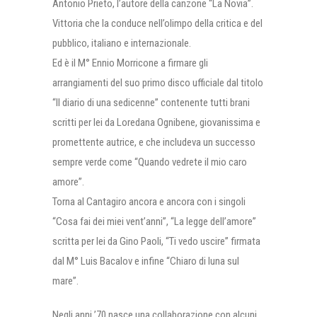
Antonio Prieto, l’autore della canzone “La Novia”.
Vittoria che la conduce nell’olimpo della critica e del
pubblico, italiano e internazionale.
Ed è il M° Ennio Morricone a firmare gli
arrangiamenti del suo primo disco ufficiale dal titolo
“Il diario di una sedicenne” contenente tutti brani
scritti per lei da Loredana Ognibene, giovanissima e
promettente autrice, e che includeva un successo
sempre verde come “Quando vedrete il mio caro
amore”.
Torna al Cantagiro ancora e ancora con i singoli
“Cosa fai dei miei vent’anni”, “La legge dell’amore”
scritta per lei da Gino Paoli, “Ti vedo uscire” firmata
dal M° Luis Bacalov e infine “Chiaro di luna sul
mare”.
Negli anni ’70 nasce una collaborazione con alcuni