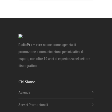
Radio
Promoter
nasce come agenzia di
promozione e comunicazione per iniziativa di
esperti, con oltre 10 anni di esperienza nel settore
discografico.
Chi Siamo
Azienda
Servizi Promozionali