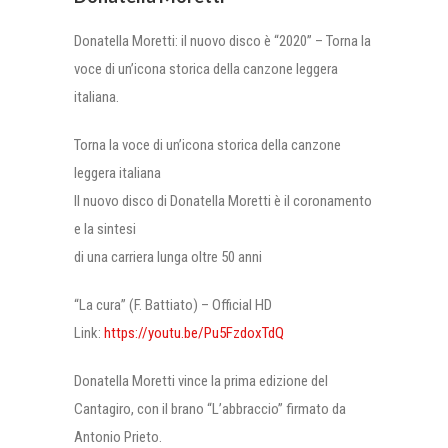
Donatella Moretti: il nuovo disco è “2020” – Torna la
voce di un’icona storica della canzone leggera
italiana.
Torna la voce di un’icona storica della canzone
leggera italiana
Il nuovo disco di Donatella Moretti è il coronamento
e la sintesi
di una carriera lunga oltre 50 anni
“La cura” (F. Battiato) – Official HD
Link:
https://youtu.be/Pu5FzdoxTdQ
Donatella Moretti vince la prima edizione del
Cantagiro, con il brano “L’abbraccio” firmato da
Antonio Prieto.