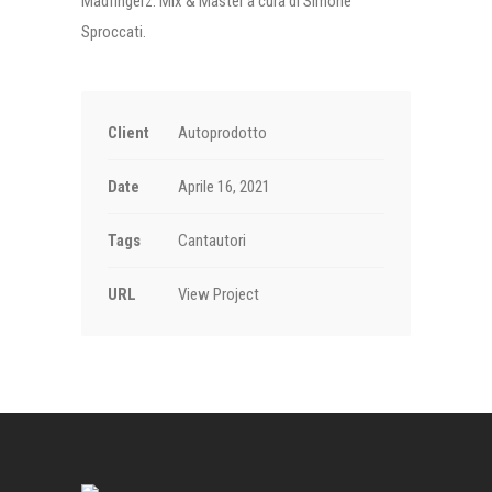
Madfingerz. Mix & Master a cura di Simone
Sproccati.
Client
Autoprodotto
Date
Aprile 16, 2021
Tags
Cantautori
URL
View Project