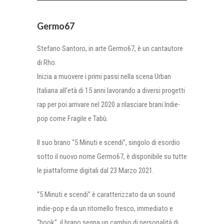
Germo67
Stefano Santoro, in arte Germo67, è un cantautore
di Rho.
Inizia a muovere i primi passi nella scena Urban
Italiana all’età di 15 anni lavorando a diversi progetti
rap per poi arrivare nel 2020 a rilasciare brani Indie-
pop come Fragile e Tabù.
Il suo brano “5 Minuti e scendi”, singolo di esordio
sotto il nuovo nome Germo67, è disponibile su tutte
le piattaforme digitali dal 23 Marzo 2021.
“5 Minuti e scendi” è caratterizzato da un sound
indie-pop e da un ritornello fresco, immediato e
“hook”, il brano segna un cambio di personalità di