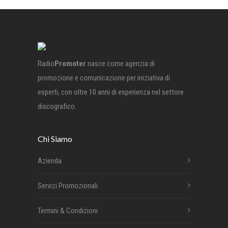
Radio
Promoter
nasce come agenzia di
promozione e comunicazione per iniziativa di
esperti, con oltre 10 anni di esperienza nel settore
discografico.
Chi Siamo
Azienda
Servizi Promozionali
Termini & Condizioni