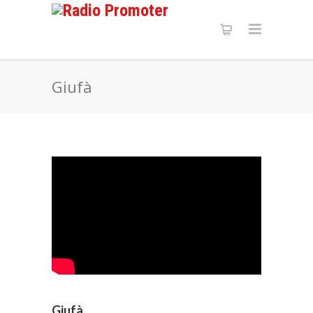
Giufà
Giufà