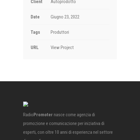
Client
Autoprodotto
Date
Giugno 23, 2022
Tags
Produttori
URL
View Project
Radio
Promoter
nasce come agenzia di
promozione e comunicazione per iniziativa di
esperti, con oltre 10 anni di esperienza nel settore