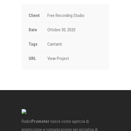
Client
Free Recording Studio
Date
Ottobre 30, 2020
Tags
Cantanti
URL
View Project
Radio
Promoter
nasce come agenzia di
promozione e comunicazione per iniziativa di