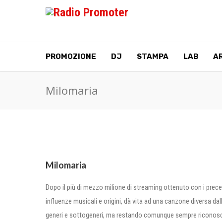
PROMOZIONE
DJ
STAMPA
LAB
AR
Milomaria
Milomaria
Dopo il più di mezzo milione di streaming ottenuto con i preced
influenze musicali e origini, dà vita ad una canzone diversa da
generi e sottogeneri, ma restando comunque sempre riconoscibi