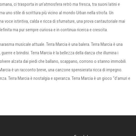
romana, ci trasporta in un’atmosfera retrò ma fresca, tra suoni latini e
 ma uno stile di scrittura più vicino al mondo Urban nella strofa. Un
na voce istintiva, calda e ricca di sfumature, una prova cantautoriale mai
efinita ma pur sempre curiosa e in continua ricerca e crescita.
 marasma musicale attuale. Terra Marcia è una balera. Terra Marcia è una
guerre e brindisi. Terra Marcia è la bellezza della danza che illumina i
la polvere alzata dai piedi che ballano, scappano, corrono o stanno immobili.
ra Marcia è un racconto breve, una canzone spensierata ricca di impegno.
ianza. Terra Marcia è nostalgia e speranza. Terra Marcia è un gioco “d’amuri e