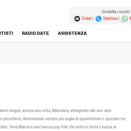
Contatta i nostr
Ticket
|
Telefono
|
TISTI
RADIO DATE
ASSISTENZA
enti singoli, ancora una volta, Milomaria, attingendo alle sue varie
lle precedenti, dimostrando sempre più voglia di sperimentare e spaziare tra
le. Terra Marcia è una traccia pop-folk che entra in testa e bussa al