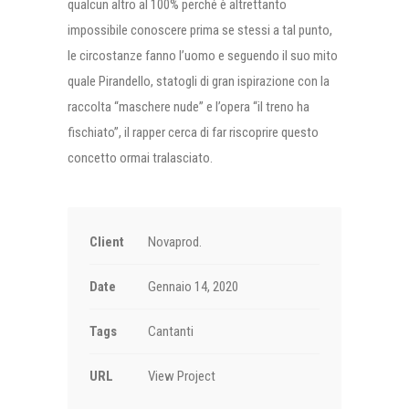
qualcun altro al 100% perché è altrettanto
impossibile conoscere prima se stessi a tal punto,
le circostanze fanno l’uomo e seguendo il suo mito
quale Pirandello, statogli di gran ispirazione con la
raccolta “maschere nude” e l’opera “il treno ha
fischiato”, il rapper cerca di far riscoprire questo
concetto ormai tralasciato.
Client
Novaprod.
Date
Gennaio 14, 2020
Tags
Cantanti
URL
View Project