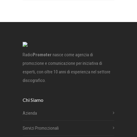
Radio
Promoter
nasce come agenzia di
promozione e comunicazione per iniziativa di
esperti, con oltre 10 anni di esperienza nel settore
discografico.
Chi Siamo
Azienda
Servizi Promozionali