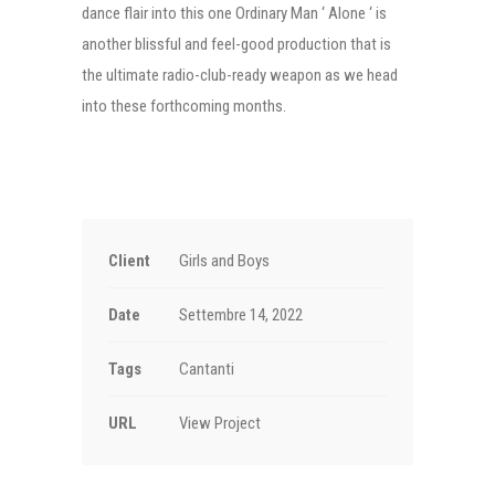
dance flair into this one Ordinary Man ‘ Alone ‘ is
another blissful and feel-good production that is
the ultimate radio-club-ready weapon as we head
into these forthcoming months.
Client
Girls and Boys
Date
Settembre 14, 2022
Tags
Cantanti
URL
View Project