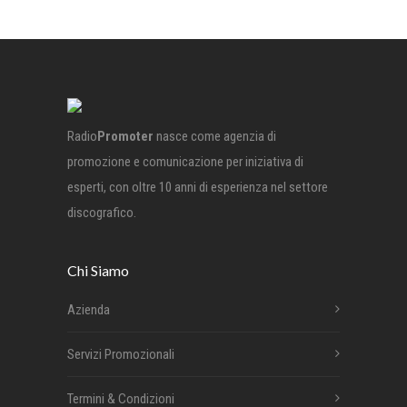
Radio
Promoter
nasce come agenzia di
promozione e comunicazione per iniziativa di
esperti, con oltre 10 anni di esperienza nel settore
discografico.
Chi Siamo
Azienda
Servizi Promozionali
Termini & Condizioni