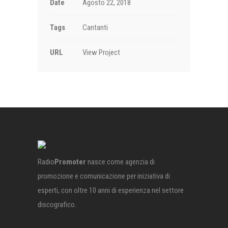
Date
Agosto 22, 2018
Tags
Cantanti
URL
View Project
Radio
Promoter
nasce come agenzia di
promozione e comunicazione per iniziativa di
esperti, con oltre 10 anni di esperienza nel settore
discografico.