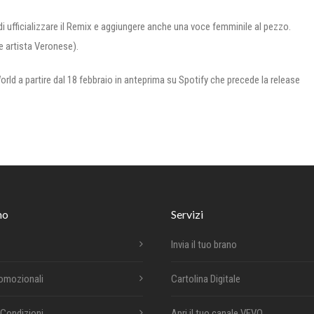
 di ufficializzare il Remix e aggiungere anche una voce femminile al pezzo.
e artista Veronese).
 World a partire dal 18 febbraio in anteprima su Spotify che precede la release
mo
Servizi
Invia il tuo brano
romozionali
Cartolina Digitale
 Condizioni
Apri il tuo canale VEVO