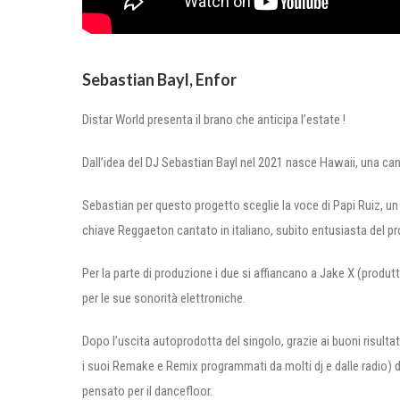
Sebastian Bayl, Enfor
Distar World presenta il brano che anticipa l’estate !
Dall’idea del DJ Sebastian Bayl nel 2021 nasce Hawaii, una can
Sebastian per questo progetto sceglie la voce di Papi Ruiz, un c
chiave Reggaeton cantato in italiano, subito entusiasta del pr
Per la parte di produzione i due si affiancano a Jake X (produt
per le sue sonorità elettroniche.
Dopo l’uscita autoprodotta del singolo, grazie ai buoni risult
i suoi Remake e Remix programmati da molti dj e dalle radio) d
pensato per il dancefloor.