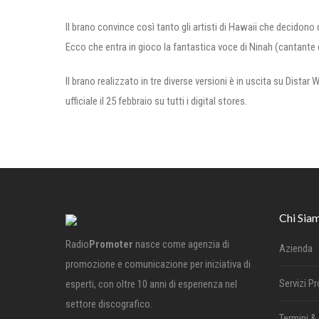
Il brano convince così tanto gli artisti di Hawaii che decidono
Ecco che entra in gioco la fantastica voce di Ninah (cantante 
Il brano realizzato in tre diverse versioni è in uscita su Distar
ufficiale il 25 febbraio su tutti i digital stores.
Chi Sia
Radio
Promoter
nasce come agenzia di
Azienda
promozione e comunicazione per iniziativa di
Servizi P
esperti, con oltre 10 anni di esperienza nel
settore discografico.
Termini &