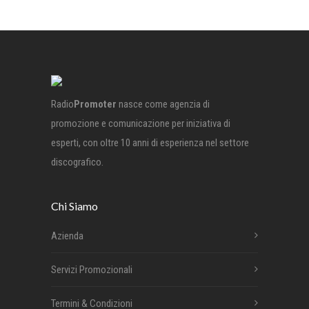
Radio
Promoter
nasce come agenzia di
promozione e comunicazione per iniziativa di
esperti, con oltre 10 anni di esperienza nel settore
discografico.
Chi Siamo
Azienda
Servizi Promozionali
Termini & Condizioni