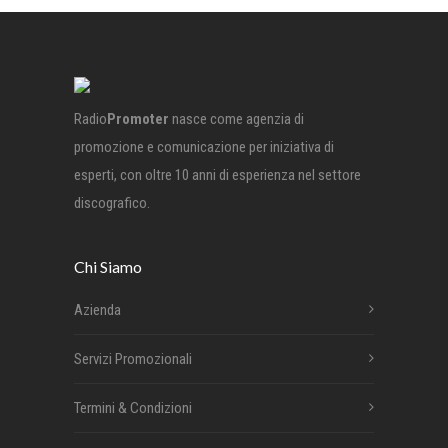
Radio
Promoter
nasce come agenzia di
promozione e comunicazione per iniziativa di
esperti, con oltre 10 anni di esperienza nel settore
discografico.
Chi Siamo
Azienda
Servizi Promozionali
Termini & Condizioni