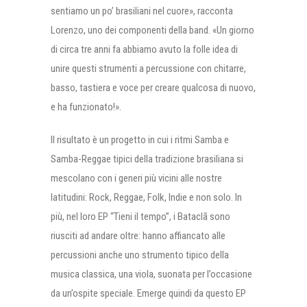
sentiamo un po’ brasiliani nel cuore», racconta
Lorenzo, uno dei componenti della band. «Un giorno
di circa tre anni fa abbiamo avuto la folle idea di
unire questi strumenti a percussione con chitarre,
basso, tastiera e voce per creare qualcosa di nuovo,
e ha funzionato!».
Il risultato è un progetto in cui i ritmi Samba e
Samba-Reggae tipici della tradizione brasiliana si
mescolano con i generi più vicini alle nostre
latitudini: Rock, Reggae, Folk, Indie e non solo. In
più, nel loro EP “Tieni il tempo”, i Bataclã sono
riusciti ad andare oltre: hanno affiancato alle
percussioni anche uno strumento tipico della
musica classica, una viola, suonata per l’occasione
da un’ospite speciale. Emerge quindi da questo EP