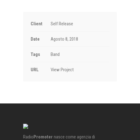
Client
Self Release
Date
Agosto 8, 2018
Tags
Band
URL
View Project
Radio
Promoter
nasce come agenzia di