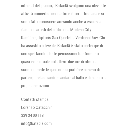
internet del gruppo, i Bataclã svolgono una rilevante
attività concertistica dentro e fuori la Toscana e si
sono fatti conoscere arrivando anche a esibirsi a
fianco di artisti del calibro dei Modena City
Ramblers, Tipton’s Sax Quartet e Verdiana Raw. Chi
ha assistito al live dei Bataclã è stato partecipe di
uno spettacolo che le percussioni trasformano
quasi in un rituale collettivo: due ore di ritmo e
suono durante le quali non si può fare a meno di
partecipare lasciandosi andare al ballo e liberando le
proprie emozioni.
Contatti stampa:
Lorenzo Catacchini
339 34 00 118
info@batacla.com