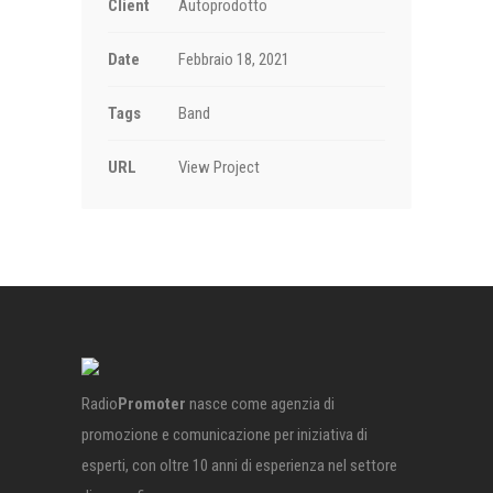
Client
Autoprodotto
Date
Febbraio 18, 2021
Tags
Band
URL
View Project
Radio
Promoter
nasce come agenzia di
promozione e comunicazione per iniziativa di
esperti, con oltre 10 anni di esperienza nel settore